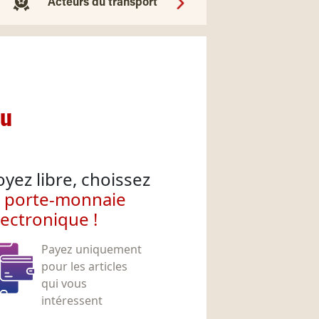
Acteurs du transport
nu
oyez libre, choissez
e porte-monnaie
lectronique !
Payez uniquement
pour les articles
qui vous
intéressent