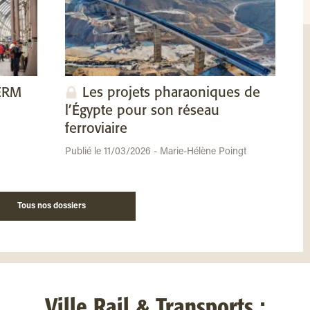
SERM
Les projets pharaoniques de
l’Égypte pour son réseau
ferroviaire
Publié le 11/03/2026 - Marie-Hélène Poingt
Tous nos dossiers
Ville Rail & Transports :