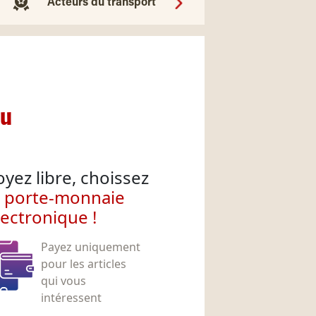
Acteurs du transport
nu
oyez libre, choissez
e porte-monnaie
lectronique !
Payez uniquement
pour les articles
qui vous
intéressent