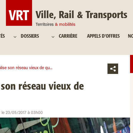
Ville, Rail & Transports
Territoires
& mobilités
TÉS
DOSSIERS
CARRIÈRE
APPELS D'OFFRES
NO
lise son réseau vieux de qu...
 son réseau vieux de
ur le 23/05/2017 à 03h00