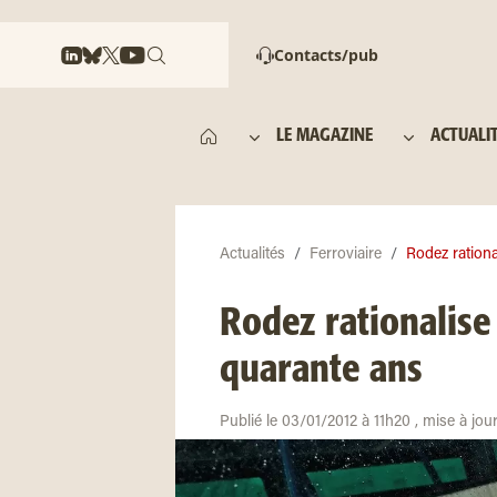
Contacts/pub
LE MAGAZINE
ACTUALI
Actualités
Ferroviaire
Rodez rationa
Rodez rationalise
quarante ans
Publié le 03/01/2012 à 11h20 , mise à jo