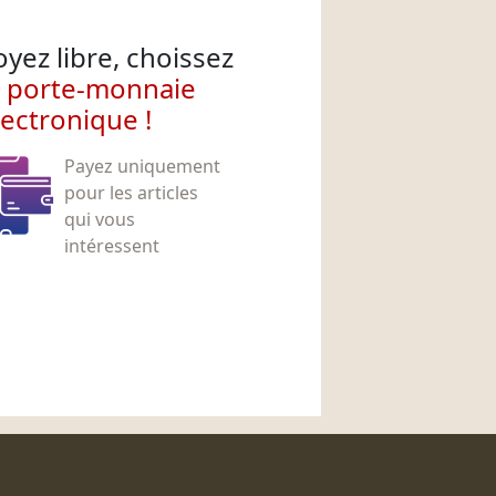
oyez libre, choissez
e porte-monnaie
lectronique !
Payez uniquement
pour les articles
qui vous
intéressent