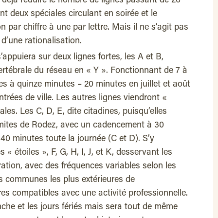
a déjà réduire le nombre de lignes passant de 26
nt deux spéciales circulant en soirée et le
par chiffre à une par lettre. Mais il ne s’agit pas
 d’une rationalisation.
’appuiera sur deux lignes fortes, les A et B,
rtébrale du réseau en « Y ». Fonctionnant de 7 à
es à quinze minutes – 20 minutes en juillet et août
entrées de ville. Les autres lignes viendront «
ales. Les C, D, E, dite citadines, puisqu’elles
limites de Rodez, avec un cadencement à 30
 40 minutes toute la journée (C et D). S’y
s « étoiles », F, G, H, I, J, et K, desservant les
tion, avec des fréquences variables selon les
les communes les plus extérieures de
res compatibles avec une activité professionnelle.
nche et les jours fériés mais sera tout de même