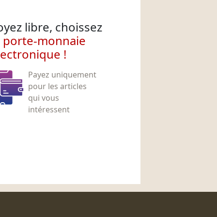
oyez libre, choissez
e porte-monnaie
lectronique !
Payez uniquement
pour les articles
qui vous
intéressent