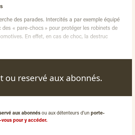
es
rche des parades. Intercités a par exemple équipé
des « pare-chocs » pour protéger les robinets de
ocomotives. En effet, en cas de choc, la destruc
nt ou reservé aux abonnés.
servé aux abonnés
ou aux détenteurs d’un
porte-
-vous pour y accéder.