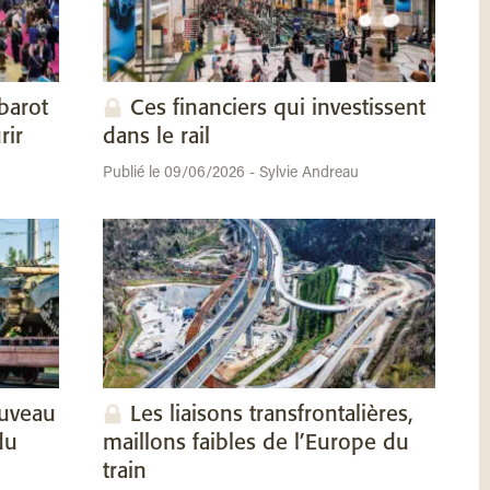
barot
Ces financiers qui investissent
rir
dans le rail
Publié le 09/06/2026 - Sylvie Andreau
ouveau
Les liaisons transfrontalières,
du
maillons faibles de l’Europe du
train