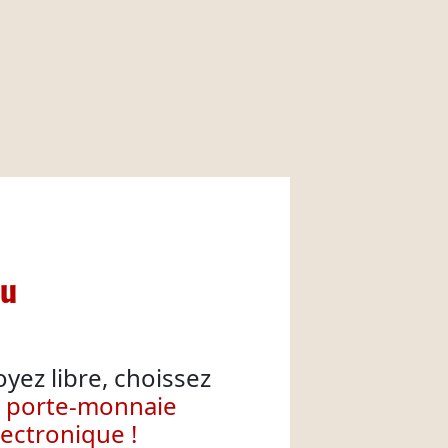
nu
oyez libre, choissez
e porte-monnaie
lectronique !