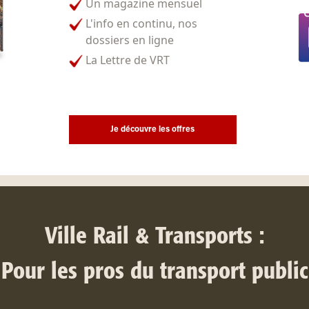
Un magazine mensuel
L'info en continu, nos
dossiers en ligne
La Lettre de VRT
Je découvre les offres
Ville Rail & Transports :
Pour les pros du transport public