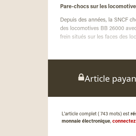
Pare-chocs sur les locomotiv
Depuis des années, la SNCF che
des locomotives BB 26000 avec 
frein situés sur les faces des l
Article paya
L'article complet ( 743 mots) est
ré
monnaie électronique
,
connectez