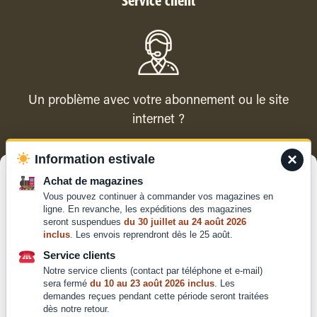
Service client
Un problème avec votre abonnement ou le site
internet ?
×
Information estivale
Contacter le service client
Gérer le consentement
Achat de magazines
Vous pouvez continuer à commander vos magazines en
Pour offrir les meilleures expériences, nous utilisons des technologies
ligne. En revanche, les expéditions des magazines
telles que les cookies pour stocker et/ou accéder aux informations des
seront suspendues
du 30 juillet au 24 août 2026
appareils. Le fait de consentir à ces technologies nous permettra de
inclus
. Les envois reprendront dès le 25 août.
traiter des données telles que le comportement de navigation ou les ID
Qui sommes-nous ?
uniques sur ce site. Le fait de ne pas consentir ou de retirer son
Service clients
Mentions légales
consentement peut avoir un effet négatif sur certaines caractéristiques
Notre service clients (contact par téléphone et e-mail)
et fonctions.
Conditions générales de
sera fermé
du 10 au 23 août 2026 inclus
. Les
vente et d'utilisation
demandes reçues pendant cette période seront traitées
dès notre retour.
Politique de