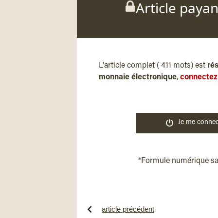
Article paya
L'article complet ( 411 mots) est
ré
monnaie électronique
,
connectez
Je me connec
*Formule numérique s
article précédent