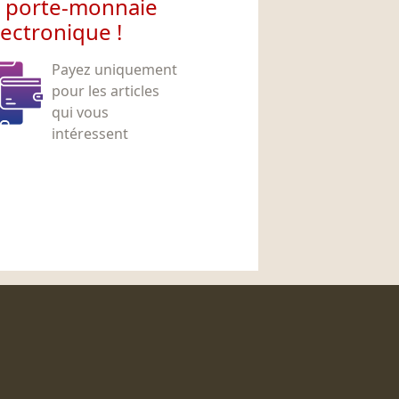
e porte-monnaie
lectronique !
Payez uniquement
pour les articles
qui vous
intéressent