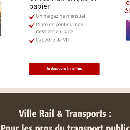
l
papier
é
Un magazine mensuel
L'info en continu, nos
dossiers en ligne
La Lettre de VRT
Je découvre les offres
Ville Rail & Transports :
Pour les pros du transport public