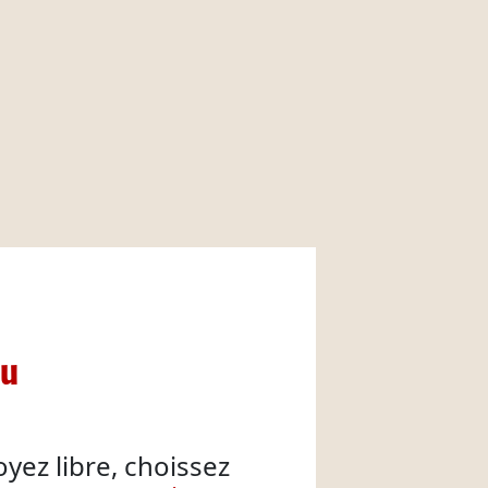
nu
oyez libre, choissez