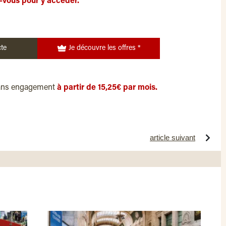
-vous pour y accéder.
te
Je découvre les offres *
ans engagement
à partir de 15,25€ par mois.
article suivant