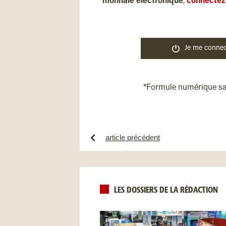
monnaie électronique
,
connectez
Je me connec
*Formule numérique s
article précédent
LES DOSSIERS DE LA RÉDACTION