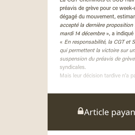
La CGT Cheminots et SUD Rail o
préavis de grève pour ce week-en
dégagé du mouvement, estimant 
accepté la dernière proposition 
mardi 14 décembre
», a indiqu
«
En responsabilité, la CGT et 
qui permettent la victoire sur un
suspension du préavis de grève
syndicales.
Mais leur décision tardive n’a 
Article paya