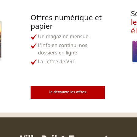
S
Offres numérique et
l
papier
é
Un magazine mensuel
L'info en continu, nos
dossiers en ligne
La Lettre de VRT
Je découvre les offres