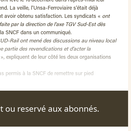
nt levé le 16 décembre dans l’après-midi leur
d. La veille, l’Unsa-Ferroviaire s’était déjà
avoir obtenu satisfaction. Les syndicats «
ont
faite par la direction de l’axe TGV Sud-Est dès
é la SNCF dans un communiqué.
SUD-Rail ont mené des discussions au niveau local
e partie des revendications et d’acter la
», expliquent de leur côté les deux organisations
pas permis à la SNCF de remettre sur pied
nt ou reservé aux abonnés.