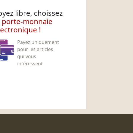
oyez libre, choissez
e porte-monnaie
lectronique !
Payez uniquement
pour les articles
qui vous
intéressent