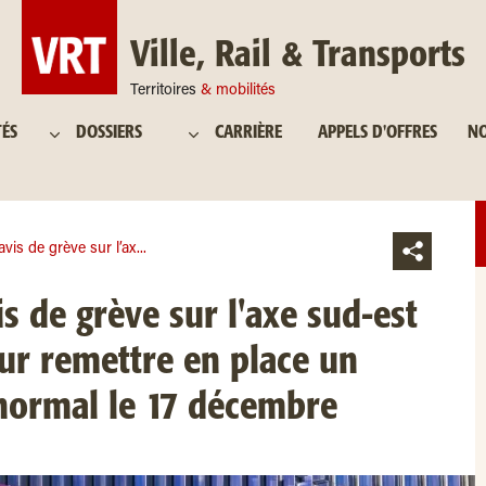
Ville, Rail & Transports
Territoires
& mobilités
TÉS
DOSSIERS
CARRIÈRE
APPELS D'OFFRES
NO
vis de grève sur l’ax...
s de grève sur l'axe sud-est
ur remettre en place un
 normal le 17 décembre