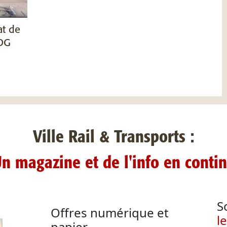
at de
CDG
Ville Rail & Transports :
n magazine et de l'info en conti
S
Offres numérique et
l
papier