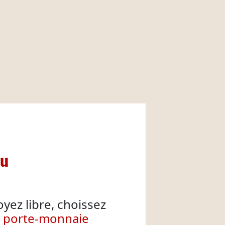
nu
oyez libre, choissez
e porte-monnaie