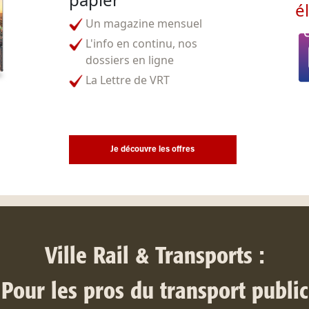
é
Un magazine mensuel
L'info en continu, nos
dossiers en ligne
La Lettre de VRT
Je découvre les offres
Ville Rail & Transports :
Pour les pros du transport public