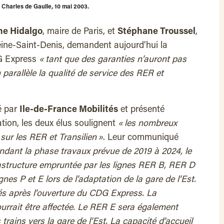
 Charles de Gaulle, 10 mai 2003.
ne Hidalgo
, maire de Paris, et
Stéphane Troussel
,
ine-Saint-Denis, demandent aujourd’hui la
G Express
« tant que des garanties n’auront pas
parallèle la qualité de service des RER et
é par
Ile-de-France Mobilités
et présenté
ation, les deux élus soulignent
« les nombreux
ur les RER et Transilien »
. Leur communiqué
ndant la phase travaux prévue de 2019 à 2024, le
astructure empruntée par les lignes RER B, RER D
ignes P et E lors de l’adaptation de la gare de l’Est.
és après l’ouverture du CDG Express. La
ourrait être affectée. Le RER E sera également
trains vers la gare de l’Est. La capacité d’accueil