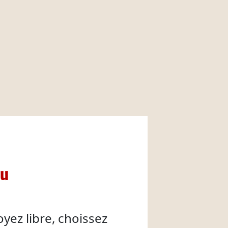
nu
oyez libre, choissez