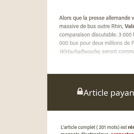
Alors que la presse allemande 
massive de bus outre Rhin,
Val
comparaison discutable. 3 000 b
000 bus pour deux millions de P
Wirtschaftwoche
, seront comm
Article paya
L'article complet ( 201 mots) est
ré