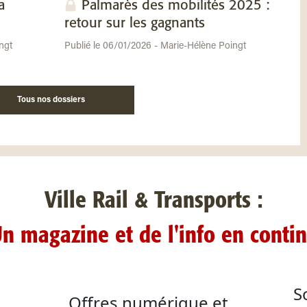
a
Palmarès des mobilités 2025 :
retour sur les gagnants
ngt
Publié le 06/01/2026 - Marie-Hélène Poingt
Tous nos dossiers
Ville Rail & Transports :
n magazine et de l'info en conti
S
Offres numérique et