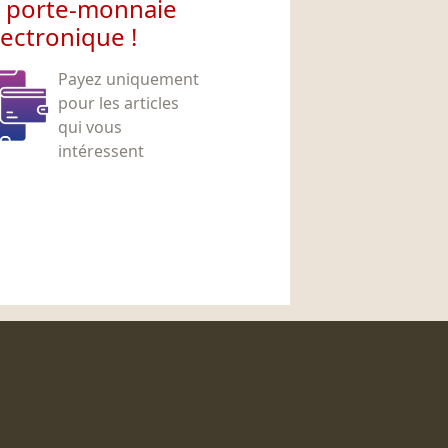
e porte-monnaie
lectronique !
Payez uniquement
pour les articles
qui vous
intéressent