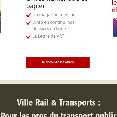
l
papier
é
Un magazine mensuel
L'info en continu, nos
dossiers en ligne
La Lettre de VRT
Je découvre les offres
Ville Rail & Transports :
Pour les pros du transport public