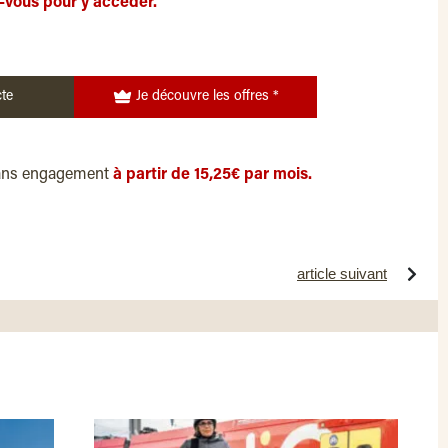
-vous pour y accéder.
te
Je découvre les offres *
ans engagement
à partir de 15,25€ par mois.
article suivant