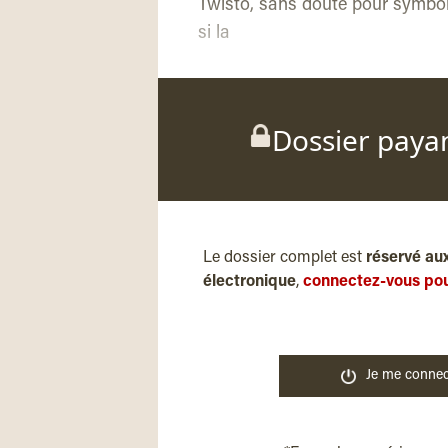
Twisto, sans doute pour symbol
si la
Dossier paya
Le dossier complet est
réservé au
électronique
,
connectez-vous pou
Je me connec