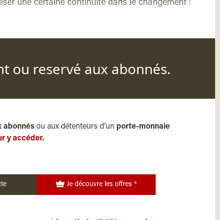
iser une certaine continuité dans le changement :
nt ou reservé aux abonnés.
x abonnés
ou aux détenteurs d’un
porte-monnaie
r y accéder.
te
Je découvre les offres *