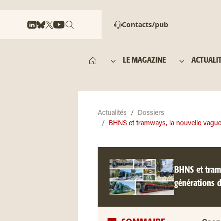
Contacts/pub
LE MAGAZINE
ACTUALI
Actualités
Dossiers
BHNS et tramways, la nouvelle vague.
BHNS et tramw
générations 