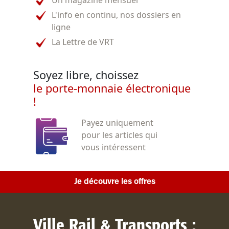
L'info en continu, nos dossiers en
ligne
La Lettre de VRT
Soyez libre, choissez
le porte-monnaie électronique
!
Payez uniquement
pour les articles qui
vous intéressent
Je découvre les offres
Ville Rail & Transports :