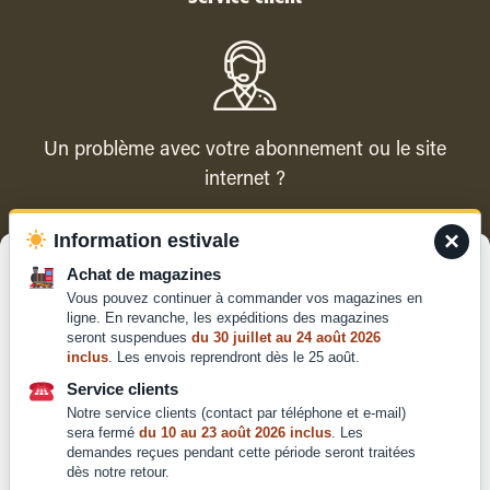
Un problème avec votre abonnement ou le site
internet ?
×
Information estivale
Contacter le service client
Gérer le consentement
Achat de magazines
Vous pouvez continuer à commander vos magazines en
Pour offrir les meilleures expériences, nous utilisons des technologies
ligne. En revanche, les expéditions des magazines
telles que les cookies pour stocker et/ou accéder aux informations des
seront suspendues
du 30 juillet au 24 août 2026
appareils. Le fait de consentir à ces technologies nous permettra de
inclus
. Les envois reprendront dès le 25 août.
traiter des données telles que le comportement de navigation ou les ID
Qui sommes-nous ?
uniques sur ce site. Le fait de ne pas consentir ou de retirer son
Service clients
Mentions légales
consentement peut avoir un effet négatif sur certaines caractéristiques
Notre service clients (contact par téléphone et e-mail)
et fonctions.
Conditions générales de
sera fermé
du 10 au 23 août 2026 inclus
. Les
demandes reçues pendant cette période seront traitées
vente et d'utilisation
dès notre retour.
Politique de