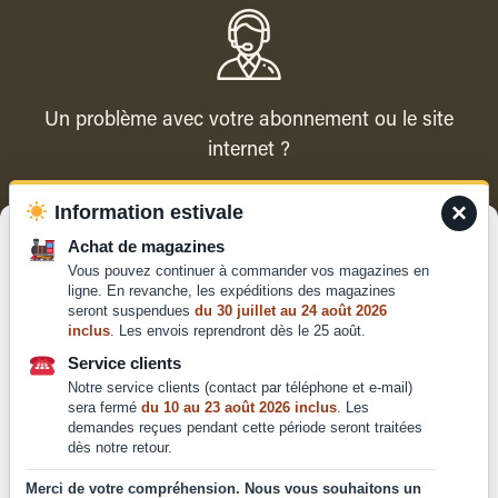
Un problème avec votre abonnement ou le site
internet ?
×
Information estivale
Contacter le service client
Gérer le consentement
Achat de magazines
Vous pouvez continuer à commander vos magazines en
Pour offrir les meilleures expériences, nous utilisons des technologies
ligne. En revanche, les expéditions des magazines
telles que les cookies pour stocker et/ou accéder aux informations des
seront suspendues
du 30 juillet au 24 août 2026
appareils. Le fait de consentir à ces technologies nous permettra de
inclus
. Les envois reprendront dès le 25 août.
traiter des données telles que le comportement de navigation ou les ID
Qui sommes-nous ?
uniques sur ce site. Le fait de ne pas consentir ou de retirer son
Service clients
Mentions légales
consentement peut avoir un effet négatif sur certaines caractéristiques
Notre service clients (contact par téléphone et e-mail)
et fonctions.
Conditions générales de
sera fermé
du 10 au 23 août 2026 inclus
. Les
vente et d'utilisation
demandes reçues pendant cette période seront traitées
dès notre retour.
Politique de
Accepter
confidentialité
Merci de votre compréhension. Nous vous souhaitons un