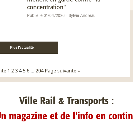
concentration"
Publié le 01/04/2026 - Sylvie Andreau
Plus l’actualité
ion
nte
1
2
3
4
5
6
…
204
Page suivante »
tions
Ville Rail & Transports :
n magazine et de l'info en conti