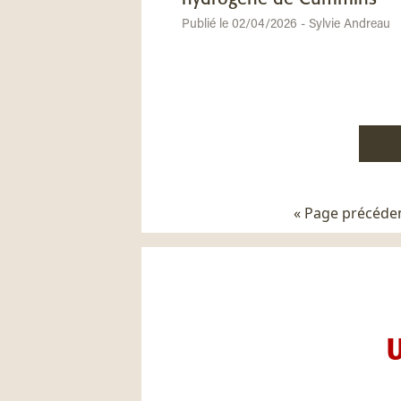
Publié le 02/04/2026 - Sylvie Andreau
Paginat
« Page précéde
des
publica
U