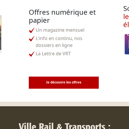
S
Offres numérique et
l
papier
é
Un magazine mensuel
L'info en continu, nos
dossiers en ligne
La Lettre de VRT
Je découvre les offres
Ville Rail & Transports :