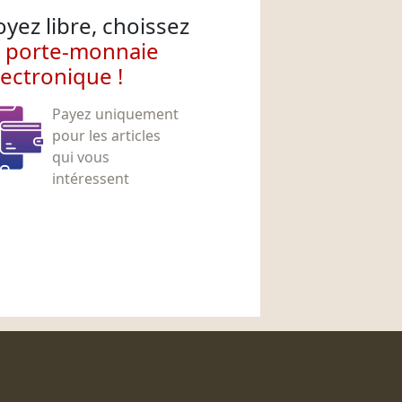
oyez libre, choissez
e porte-monnaie
lectronique !
Payez uniquement
pour les articles
qui vous
intéressent