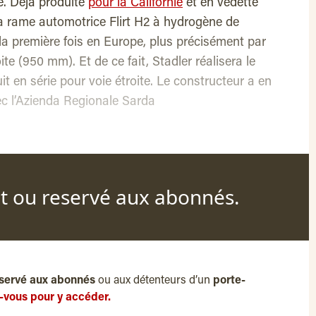
e. Déjà produite
pour la Californie
et en vedette
la rame automotrice Flirt H2 à hydrogène de
a première fois en Europe, plus précisément par
ite (950 mm). Et de ce fait, Stadler réalisera le
t en série pour voie étroite. Le constructeur a en
ec l’Azienda Regionale Sarda
nt ou reservé aux abonnés.
servé aux abonnés
ou aux détenteurs d’un
porte-
-vous pour y accéder.