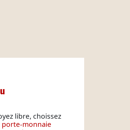
nu
oyez libre, choissez
e porte-monnaie