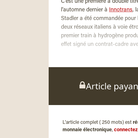
C’est une première à double titr
l’automne dernier à
Innotrans
, 
Stadler a été commandée pour l
deux réseaux italiens à voie étro
premier train à hydrogène produi
effet signé un contrat-cadre av
Article paya
L'article complet ( 250 mots) est
ré
monnaie électronique
,
connectez