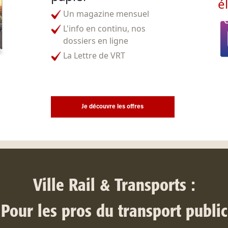
é
Un magazine mensuel
L'info en continu, nos
dossiers en ligne
La Lettre de VRT
Je découvre les offres
Ville Rail & Transports :
Pour les pros du transport public