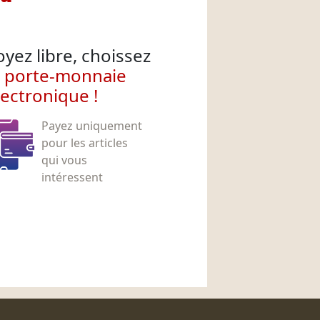
oyez libre, choissez
e porte-monnaie
lectronique !
Payez uniquement
pour les articles
qui vous
intéressent