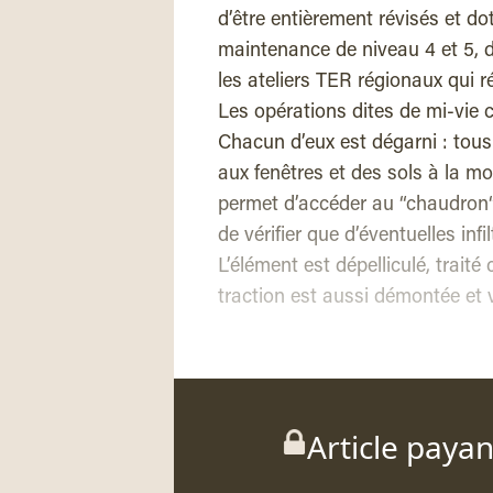
d’être entièrement révisés et d
maintenance de niveau 4 et 5, 
les ateliers TER régionaux qui r
Les opérations dites de mi-vie 
Chacun d’eux est dégarni : tous 
aux fenêtres et des sols à la m
permet d’accéder au “chaudron“, 
de vérifier que d’éventuelles inf
L’élément est dépelliculé, traité
traction est aussi démontée et vé
Article paya