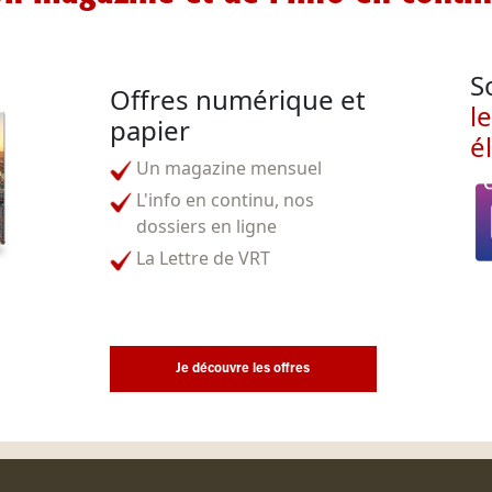
S
Offres numérique et
l
papier
é
Un magazine mensuel
L'info en continu, nos
dossiers en ligne
La Lettre de VRT
Je découvre les offres