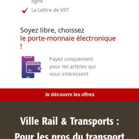
ligne
La Lettre de VRT
Soyez libre, choissez
le porte-monnaie électronique
!
Payez uniquement
pour les articles qui
vous intéressent
Je découvre les offres
Ville Rail & Transports :
Pour les pros du transport