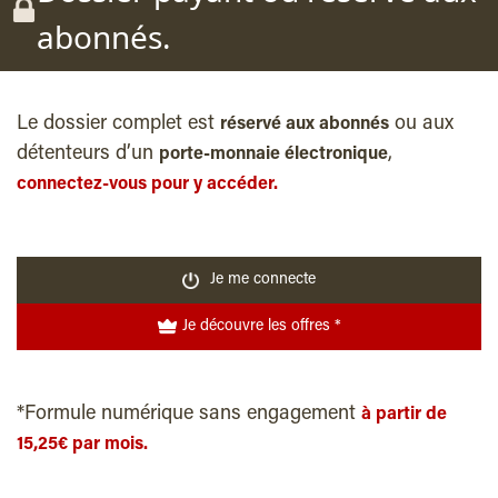
abonnés.
Le dossier complet est
ou aux
réservé aux abonnés
détenteurs d’un
,
porte-monnaie électronique
connectez-vous pour y accéder.
Je me connecte
Je découvre les offres *
*Formule numérique sans engagement
à partir de
15,25€ par mois.